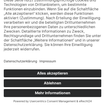
Druckhaus Cramer, Greven
978-3-926619-96-9
5,00€
Unser Kreis 2014
Unser Kreis 2016
© Stadtmuseum Ibbenbüren –
Impressum
–
Datenschutz