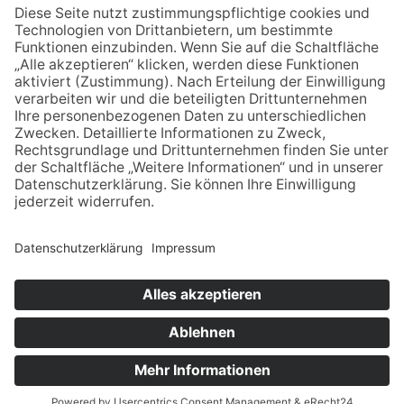
Tecklenborg, Steinfurt
978-3-926619-94-5
5,00€
Unser Kreis 2013
Unser Kreis 2015
© Stadtmuseum Ibbenbüren –
Impressum
–
Datenschutz