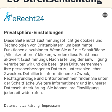
Die Europäische Kommission stellt eine
Plattform zur Online-Streitbeilegung (OS) bereit:
https://ec.europa.eu/consumers/odr/
.
Unsere E-Mail-Adresse finden Sie oben im
Impressum.
Verbraucher­streit­
beilegung/Universal­
schlichtungs­stelle
Wir sind nicht bereit oder verpflichtet, an
Streitbeilegungsverfahren vor einer
Verbraucherschlichtungsstelle teilzunehmen.