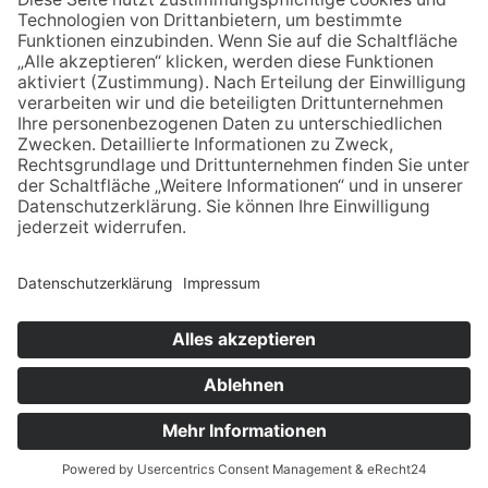
24 Seiten,
A1-21
Scholten
1,00€
Historische
… für Ibbenbüren
Ansichtskarten der
Stadt Ibbenbüren
© Stadtmuseum Ibbenbüren –
Impressum
–
Datenschutz