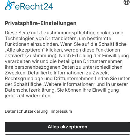
Platdüütske Döönkes, de dat Liäwen
schreew, 2018
X7-77
Ibbenbürener Vereinsdruckerei GmbH
978-3-941607-39-2
Wat sick de Lüde in
de Holker Müehle
EUROPAN 11
vetellt