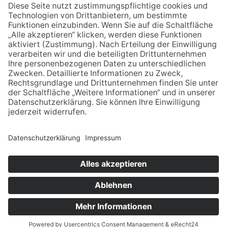
2008
X12-9
LWL
978-8053-3932-2
Bronzezeit in
Westfalen,
fünf vor null
Ibbenbüren vor
3500 Jahren
© Stadtmuseum Ibbenbüren –
Impressum
–
Datenschutz