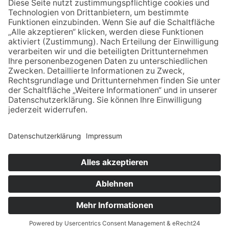
X10-50
Books on Demand, Norderstedt
978-3-8482-0296-6
Festschrift zur
Der Kreis
Jubelfeier der
Tecklenburg in der
Grafschaft
Revolution 1848/49
Tecklenburg
© Stadtmuseum Ibbenbüren –
Impressum
–
Datenschutz