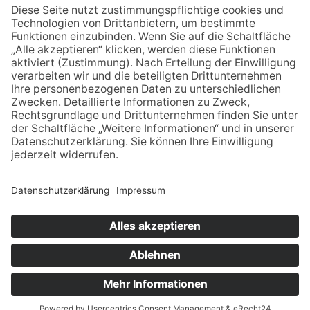
Druckhaus Tecklenborg, Steinfurt
3-926619-70-8
5,00€
Unser Kreis 2003
Unser Kreis 2005
© Stadtmuseum Ibbenbüren –
Impressum
–
Datenschutz