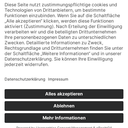
X6-6R13
Druckhaus Tecklenborg, Steinfurt
3-926619-62-7
5,00€
Unser Kreis 1999
Unser Kreis 2001
© Stadtmuseum Ibbenbüren –
Impressum
–
Datenschutz