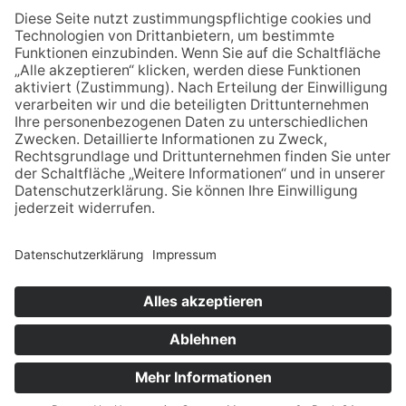
X6-6R6
Lechte Druck, Emsdetten
3-926619-33-3
5,00€
Unser Kreis 1992
Unser Kreis 1994
© Stadtmuseum Ibbenbüren –
Impressum
–
Datenschutz