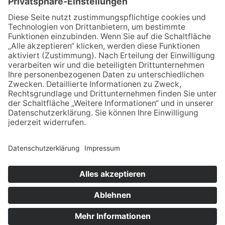
1967
X10-26
Eigenverlag
Der Kreis
Wasserversorgung
Tecklenburg –
im Tecklenburger
Heimat und Arbeit
Land
© Stadtmuseum Ibbenbüren –
Impressum
–
Datenschutz