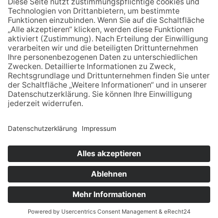
Karten, Bildern und Zahlen, 1965
X10-65
Willy Größen, Dortmund
Der Kreis
Rittersitze, adelige
Tecklenburg in der
Häuser
Revolution 1848/49
© Stadtmuseum Ibbenbüren –
Impressum
–
Datenschutz