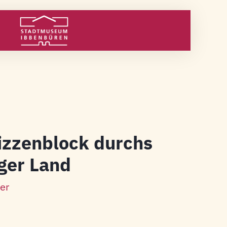
izzenblock durchs
ger Land
er