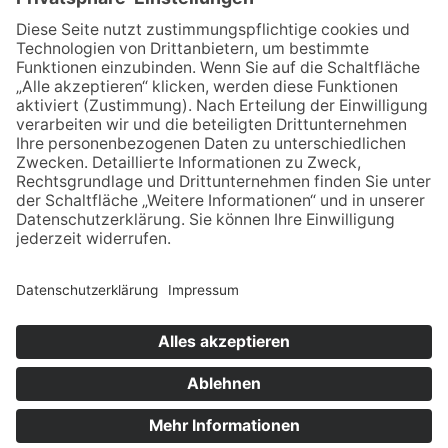
mit DVD
A1-131
Ibbenbürener Vereinsdruckerei
9,50€
Ein Meter
Musik für viele
Stadtgeschichte
© Stadtmuseum Ibbenbüren –
Impressum
–
Datenschutz