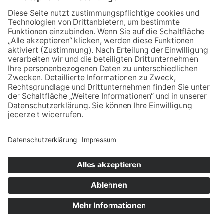
1980
X6-17 R1
Lechte Druck, Emsdetten
5,00€
Die Naturdenkmäler,
1648 – 1998 – Dem
Natur- und
Frieden die Zukunft
Landschaftsschutzgebiete
des Kreises Steinfurt
© Stadtmuseum Ibbenbüren –
Impressum
–
Datenschutz